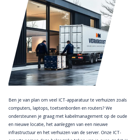
Nieuws
Over ons
Contact
Meer info
Particulier
Zakelijk
Algemeen
Archief
Verhuizen
Opslag
Opslag
Archief services
Opslag
Handyman
Sectie
Opslag
Beheer
Logistiek
Ben je van plan om veel ICT-apparatuur te verhuizen zoals
Internationaal
Container
computers, laptops, toetsenborden en routers? We
Opslag
Vastgoedservices
Offerte aanvragen
ondersteunen je graag met kabelmanagement op de oude
Meubel
Vernietiging
ICT
en nieuwe locatie, het aanleggen van een nieuwe
Pallet
infrastructuur en het verhuizen van de server. Onze ICT-