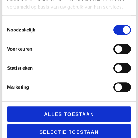
verzameld op basis van uw gebruik van hun services.
WIJ ZOEKEN VERSTERKING
Verkroost
Nieuws
Toestemmingsselectie
Noodzakelijk
Administratief Medewerker (m/v) Maakt onderdeel uit
van het team bedrijfsbureau Functieomschrijving: De
administratief medewerker binnen Verkroost verricht
Voorkeuren
administratieve en secretariële werkzaamheden ter
ondersteuning van de afdeling bedrijfsbureau.
Statistieken
Werkzaamheden: Verwerken van…
Marketing
0
ALLES TOESTAAN
SELECTIE TOESTAAN