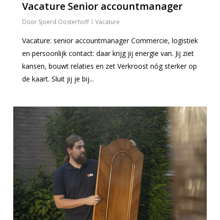
Vacature Senior accountmanager
Nieuws
Sjoerd Oosterhoff
Vacature
Over ons
Vacature: senior accountmanager Commercie, logistiek
Contact
en persoonlijk contact: daar krijg jij energie van. Jij ziet
Meer info
kansen, bouwt relaties en zet Verkroost nóg sterker op
de kaart. Sluit jij je bij...
Particulier
Zakelijk
Algemeen
0
Archief
Verhuizen
Opslag
Opslag
Archief services
Opslag
Handyman
Sectie
Opslag
Beheer
Logistiek
Internationaal
Container
Opslag
Vastgoedservices
Offerte aanvragen
Meubel
Vernietiging
ICT
Pallet