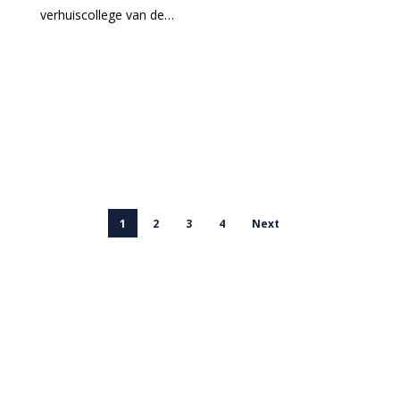
verhuiscollege van de…
1
2
3
4
Next