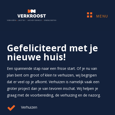
Skip
to
Close
main
MENU
Sluiten
Menu
content
Zoeken
naar:
Gefeliciteerd met je
nieuwe huis!
Verhuizen
Een spannende stap naar een frisse start. Of je nu van
Zakelijk
plan bent om groot of klein te verhuizen, wij begrijpen
dat er veel op je afkomt. Verhuizen is namelijk vaak een
Archief services
groter project dan je van tevoren inschat. Wij helpen je
Stadslogistiek
graag met de voorbereiding, de verhuizing en de nazorg.
GOCELO
Verhuizen