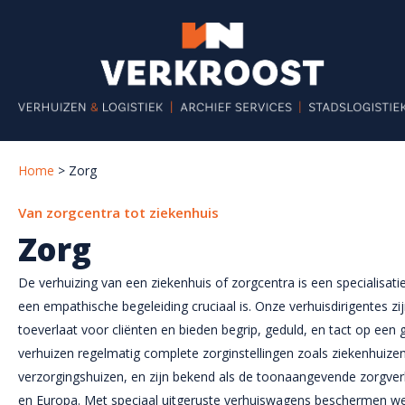
Skip
Zoeken
to
naar:
main
content
Home
>
Zorg
Verhuizen
Zakelijk
Van zorgcentra tot ziekenhuis
Zorg
Algemeen
Verhuizen
De verhuizing van een ziekenhuis of zorgcentra is een specialisatie
Opslag
Opslag
een empathische begeleiding cruciaal is. Onze verhuisdirigentes zi
Handyman
Logistiek
toeverlaat voor cliënten en bieden begrip, geduld, en tact op ee
verhuizen regelmatig complete zorginstellingen zoals ziekenhuize
Internationaal
Vastgoedservices
verzorgingshuizen, en zijn bekend als de toonaangevende zorgver
Offerte aanvragen
ICT
en Europa. Met speciaal uitgeruste verhuiswagens beschermen we