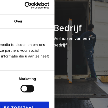
rg
Over
Bedrijf
& care:
Verhuizen van een
izingen in de
bedrijf
 media te bieden en om ons
ze partners voor social
nformatie die u aan ze heeft
Marketing
LLES TOESTAAN