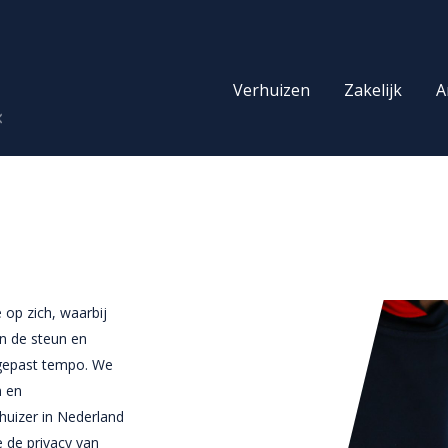
Verhuizen
Zakelijk
A
Archief
Opslag
Archief services
Opslag
 op zich, waarbij
Beheer
Container
jn de steun en
Opslag
Meubel
n gepast tempo. We
n en
Vernietiging
Pallet
huizer in Nederland
 de privacy van