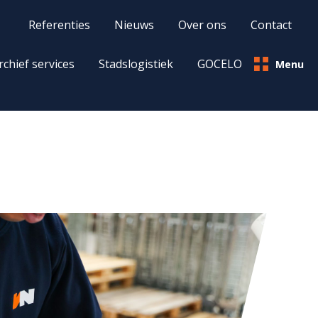
Referenties
Nieuws
Over ons
Contact
Sluiten
rchief services
Stadslogistiek
GOCELO
Menu
Over ons
Medewerkers
Nieuws
Referenties
MVO