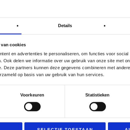
Overheid
&
Zo
Details
ieel
Onderwijs
Cure 
 van cookies
Verhu
ent en advertenties te personaliseren, om functies voor social
Verhuizingen van
zorg
. Ook delen we informatie over uw gebruik van onze site met on
overheids &
e. Deze partners kunnen deze gegevens combineren met andere i
onderwijsinstellingen
erzameld op basis van uw gebruik van hun services.
Voorkeuren
Statistieken
SELECTIE TOESTAAN
A