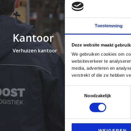
Toestemming
Industr
Kantoor
Deze website maakt gebruik
Industriële
Verhuizen kantoor
verhuizingen
We gebruiken cookies om cont
websiteverkeer te analyseren
media, adverteren en analys
verstrekt of die ze hebben v
Toestemmingsselectie
Noodzakelijk
WEIGEREN