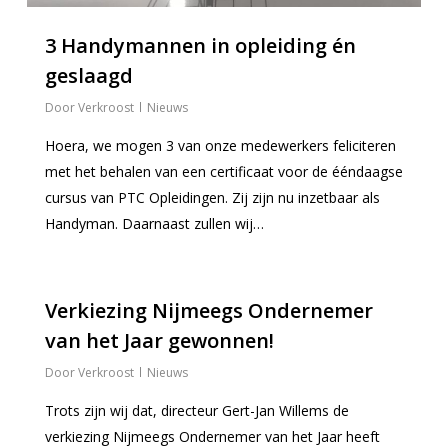
Nieuws
3 Handymannen in opleiding én
Over ons
geslaagd
Contact
Verkroost
Nieuws
Meer info
Hoera, we mogen 3 van onze medewerkers feliciteren
met het behalen van een certificaat voor de ééndaagse
Particulier
cursus van PTC Opleidingen. Zij zijn nu inzetbaar als
Zakelijk
Algemeen
Handyman. Daarnaast zullen wij…
Archief
Verhuizen
Opslag
Opslag
Archief services
Opslag
Handyman
0
Sectie
Verkiezing Nijmeegs Ondernemer
Opslag
Beheer
Logistiek
Internationaal
van het Jaar gewonnen!
Container
Opslag
Vastgoedservices
Offerte aanvragen
Verkroost
Nieuws
Meubel
Vernietiging
ICT
Trots zijn wij dat, directeur Gert-Jan Willems de
Pallet
verkiezing Nijmeegs Ondernemer van het Jaar heeft