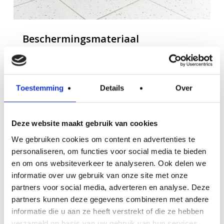
Beschermingsmateriaal
Verkroost
Projecten
Toestemming
Details
Over
0
Deze website maakt gebruik van cookies
We gebruiken cookies om content en advertenties te
personaliseren, om functies voor social media te bieden
Facility for Future 2017
en om ons websiteverkeer te analyseren. Ook delen we
informatie over uw gebruik van onze site met onze
Verkroost
Nieuws
partners voor social media, adverteren en analyse. Deze
UITNODIGING Facility for Future 2017 Hét inspiratie
partners kunnen deze gegevens combineren met andere
informatie die u aan ze heeft verstrekt of die ze hebben
event voor het creëren van meerwaarde De
verzameld op basis van uw gebruik van hun services.