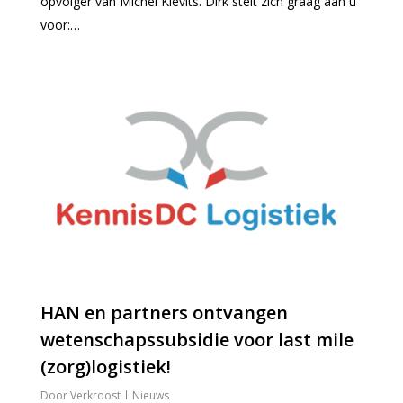
opvolger van Michel Kievits. Dirk stelt zich graag aan u
voor:…
0
HAN en partners ontvangen
wetenschapssubsidie voor last mile
(zorg)logistiek!
Verkroost
Nieuws