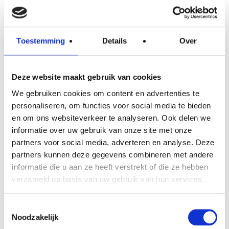
Als voorzitter van het Logistiek Expertise Centrum
(LEC) regio Nijmegen werkt Gert Jan Willems nauw
samen met Logistics Valley. ‘We willen Zuid Gelderland
Toestemming
Details
Over
nog beter profileren als logistieke hotspot, vanuit…
Deze website maakt gebruik van cookies
0
Vastgoedservice is de volgende stap
We gebruiken cookies om content en advertenties te
personaliseren, om functies voor social media te bieden
Verkroost
Nieuws
en om ons websiteverkeer te analyseren. Ook delen we
Maak het bedrijf weer winstgevend. Deze opdracht
informatie over uw gebruik van onze site met onze
kreeg Gert-Jan Willems in 2009 als directeur van
partners voor social media, adverteren en analyse. Deze
Verkroost mee. In 2013 nam hij het bedrijf over en een
partners kunnen deze gegevens combineren met andere
informatie die u aan ze heeft verstrekt of die ze hebben
jaar later schreef hij…
verzameld op basis van uw gebruik van hun services.
0
Toestemmingsselectie
Noodzakelijk