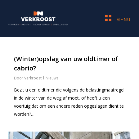
Skip
to
Sluiten
Close
main
MENU
Menu
content
Zoeken
naar:
0
(Winter)opslag van uw oldtimer of
cabrio?
Verhuizen
Verkroost
Nieuws
Zakelijk
Bezit u een oldtimer die volgens de belastingmaatregel
Archief services
in de winter van de weg af moet, of heeft u een
Stadslogistiek
voertuig dat om een andere reden opgeslagen dient te
worden?…
GOCELO
Referenties
0