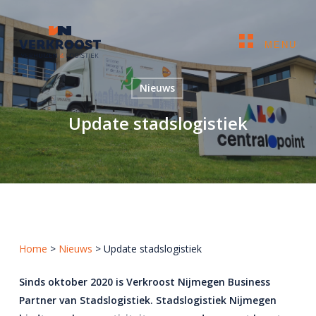
Skip
to
Sluiten
Close
main
MENU
Menu
content
Zoeken
Nieuws
naar:
Update stadslogistiek
Verhuizen
Zakelijk
Archief services
Stadslogistiek
Home
>
Nieuws
>
Update stadslogistiek
GOCELO
Sinds oktober 2020 is Verkroost Nijmegen Business
Partner van Stadslogistiek. Stadslogistiek Nijmegen
Referenties