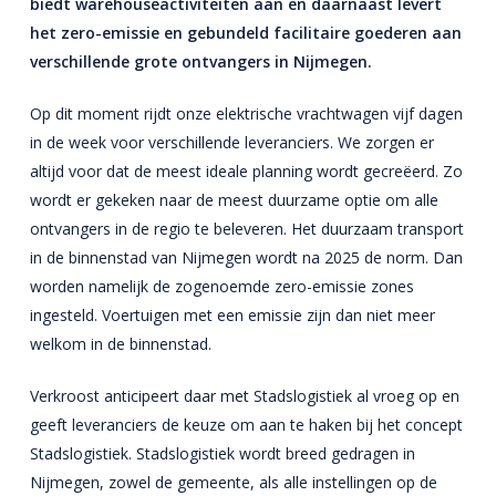
biedt warehouseactiviteiten aan en daarnaast levert
Nieuws
het zero-emissie en gebundeld facilitaire goederen aan
Over ons
verschillende grote ontvangers in Nijmegen.
Contact
Op dit moment rijdt onze elektrische vrachtwagen vijf dagen
in de week voor verschillende leveranciers. We zorgen er
Meer info
altijd voor dat de meest ideale planning wordt gecreëerd. Zo
Particulier
wordt er gekeken naar de meest duurzame optie om alle
ontvangers in de regio te beleveren. Het duurzaam transport
Zakelijk
Algemeen
in de binnenstad van Nijmegen wordt na 2025 de norm. Dan
Archief
Verhuizen
Opslag
worden namelijk de zogenoemde zero-emissie zones
Opslag
Archief services
Opslag
ingesteld. Voertuigen met een emissie zijn dan niet meer
Handyman
Sectie
Opslag
welkom in de binnenstad.
Beheer
Logistiek
Internationaal
Container
Opslag
Vastgoedservices
Verkroost anticipeert daar met Stadslogistiek al vroeg op en
Offerte aanvragen
Meubel
geeft leveranciers de keuze om aan te haken bij het concept
Vernietiging
ICT
Stadslogistiek. Stadslogistiek wordt breed gedragen in
Pallet
Nijmegen, zowel de gemeente, als alle instellingen op de