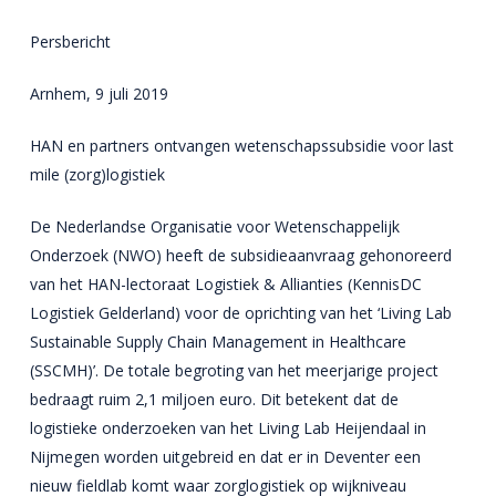
Nieuws
Persbericht
Over ons
Arnhem, 9 juli 2019
Contact
Meer info
HAN en partners ontvangen wetenschapssubsidie voor last
mile (zorg)logistiek
Particulier
De Nederlandse Organisatie voor Wetenschappelijk
Zakelijk
Algemeen
Onderzoek (NWO) heeft de subsidieaanvraag gehonoreerd
Archief
Verhuizen
Opslag
van het HAN-lectoraat Logistiek & Allianties (KennisDC
Opslag
Archief services
Opslag
Logistiek Gelderland) voor de oprichting van het ‘Living Lab
Handyman
Sectie
Opslag
Sustainable Supply Chain Management in Healthcare
Beheer
Logistiek
Internationaal
(SSCMH)’. De totale begroting van het meerjarige project
Container
Opslag
Vastgoedservices
Offerte aanvragen
bedraagt ruim 2,1 miljoen euro. Dit betekent dat de
Meubel
Vernietiging
logistieke onderzoeken van het Living Lab Heijendaal in
ICT
Nijmegen worden uitgebreid en dat er in Deventer een
Pallet
nieuw fieldlab komt waar zorglogistiek op wijkniveau