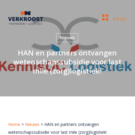
Skip
to
Sluiten
Close
main
MENU
Menu
content
Zoeken
Nieuws
naar:
HAN en partners ontvangen
wetenschapssubsidie voor last
Verhuizen
mile (zorg)logistiek!
Zakelijk
Archief services
Stadslogistiek
GOCELO
Home
>
Nieuws
>
HAN en partners ontvangen
Referenties
wetenschapssubsidie voor last mile (zorg)logistiek!