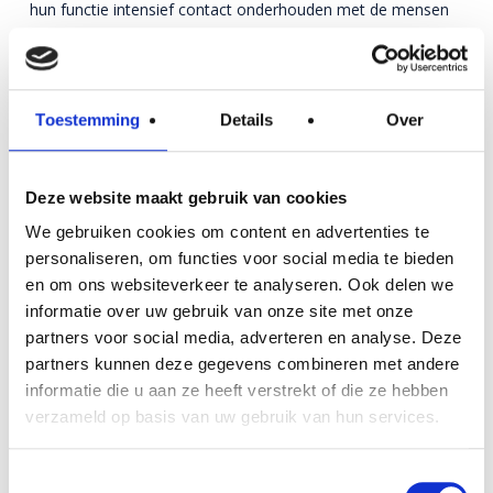
hun functie intensief contact onderhouden met de mensen
in de wijk. Dit contact versterkt (naar verwachting) de sociale
cohesie in de wijk en maakt het mogelijk om een ‘extra
oogje in het zeil’ te houden.
Toestemming
Details
Over
Naast Carinova zijn onder andere de H4 groep, Fietskoerier
Deventer, de Provincie Overijssel en de Gemeente Deventer,
Deze website maakt gebruik van cookies
als maatschappelijke partners, intensief betrokken bij dit
fieldlab.
We gebruiken cookies om content en advertenties te
personaliseren, om functies voor social media te bieden
Deelnemers aan dit onderzoeksproject
en om ons websiteverkeer te analyseren. Ook delen we
informatie over uw gebruik van onze site met onze
Kennisinstellingen
partners voor social media, adverteren en analyse. Deze
partners kunnen deze gegevens combineren met andere
HAN University of Applied Sciences
informatie die u aan ze heeft verstrekt of die ze hebben
Radboud Universiteit (RU)
verzameld op basis van uw gebruik van hun services.
TU Eindhoven (TU/e)
Vrije Universiteit (VU)
Toestemmingsselectie